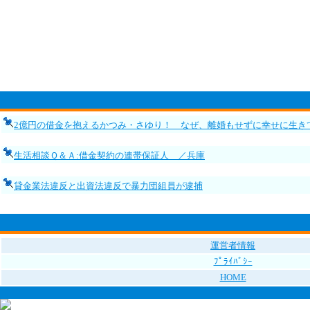
2億円の借金を抱えるかつみ・さゆり！ なぜ、離婚もせずに幸せに生き
生活相談Ｑ＆Ａ:借金契約の連帯保証人 ／兵庫
貸金業法違反と出資法違反で暴力団組員が逮捕
運営者情報
ﾌﾟﾗｲﾊﾞｼｰ
HOME