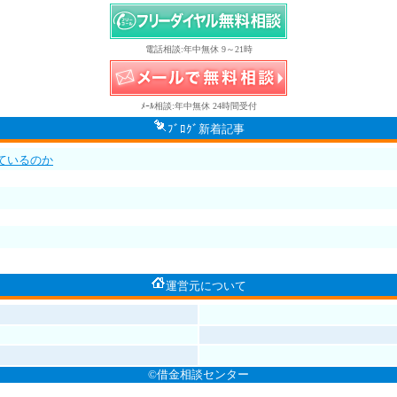
電話相談:年中無休 9～21時
ﾒｰﾙ相談:年中無休 24時間受付
ﾌﾞﾛｸﾞ新着記事
ているのか
運営元について
©借金相談センター