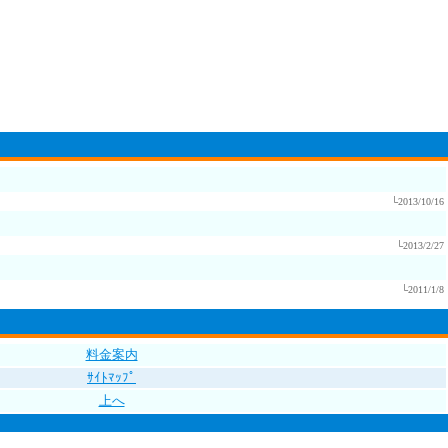
└2013/10/16
└2013/2/27
└2011/1/8
料金案内
ｻｲﾄﾏｯﾌﾟ
上へ