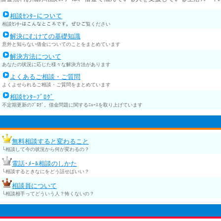
相談ｾﾝﾀｰについて
相談ｾﾝﾀｰはこんなところです。ぜひご覧ください
解決にむけての基礎知識
意外と知らない借金についてのことをまとめています
解決方法について
あなたの状況に応じた様々な解決方法があります
よくあるご相談・ご質問
よくよせられるご相談・ご質問をまとめています
相談ｾﾝﾀｰﾌﾞﾛｸﾞ
不定期更新のﾌﾞﾛｸﾞ。借金問題に関するﾆｭｰｽを取り上げています
無料相談すると変わること
└相談して今の状況から何が変わるの？
電話･ﾒｰﾙ相談のしかた
└相談するときなにをどう話せばいい？
相談員について
└相談相手ってどういう人？怖くないの？