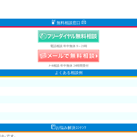
無料相談窓口
電話相談:年中無休 9～21時
ﾒｰﾙ相談:年中無休 24時間受付
よくある相談例
お悩み解決ｺﾝﾃﾝﾂ
ﾝﾀｰです。