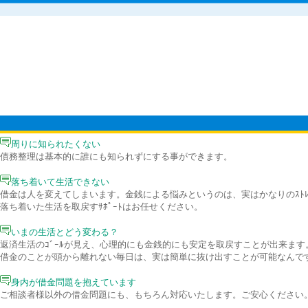
周りに知られたくない
債務整理は基本的に誰にも知られずにする事ができます。
落ち着いて生活できない
借金は人を変えてしまいます。金銭による悩みというのは、実はかなりのｽﾄ
落ち着いた生活を取戻すｻﾎﾟｰﾄはお任せください。
いまの生活とどう変わる？
返済生活のｺﾞｰﾙが見え、心理的にも金銭的にも安定を取戻すことが出来ます
借金のことが頭から離れない毎日は、実は簡単に抜け出すことが可能なんで
身内が借金問題を抱えています
ご相談者様以外の借金問題にも、もちろん対応いたします。ご安心ください