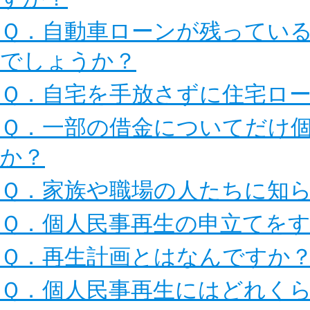
Ｑ．自動車ローンが残ってい
でしょうか？
Ｑ．自宅を手放さずに住宅ロ
Ｑ．一部の借金についてだけ
か？
Ｑ．家族や職場の人たちに知
Ｑ．個人民事再生の申立てを
Ｑ．再生計画とはなんですか
Ｑ．個人民事再生にはどれく