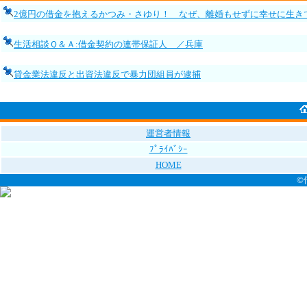
2億円の借金を抱えるかつみ・さゆり！ なぜ、離婚もせずに幸せに生き
生活相談Ｑ＆Ａ:借金契約の連帯保証人 ／兵庫
貸金業法違反と出資法違反で暴力団組員が逮捕
運営者情報
ﾌﾟﾗｲﾊﾞｼｰ
HOME
©