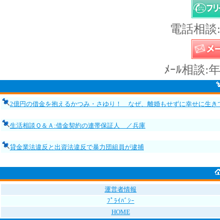
電話相談:
ﾒｰﾙ相談:
2億円の借金を抱えるかつみ・さゆり！ なぜ、離婚もせずに幸せに生き
生活相談Ｑ＆Ａ:借金契約の連帯保証人 ／兵庫
貸金業法違反と出資法違反で暴力団組員が逮捕
運営者情報
ﾌﾟﾗｲﾊﾞｼｰ
HOME