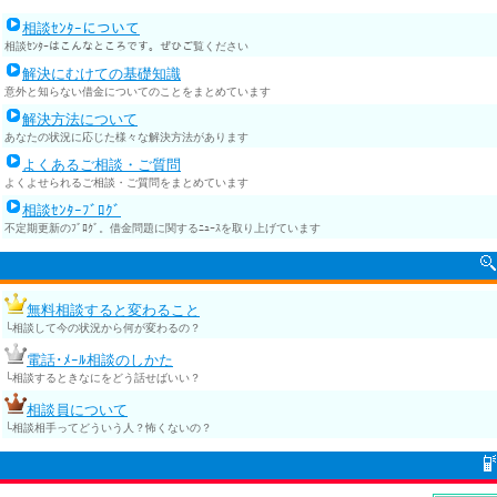
相談ｾﾝﾀｰについて
相談ｾﾝﾀｰはこんなところです。ぜひご覧ください
解決にむけての基礎知識
意外と知らない借金についてのことをまとめています
解決方法について
あなたの状況に応じた様々な解決方法があります
よくあるご相談・ご質問
よくよせられるご相談・ご質問をまとめています
相談ｾﾝﾀｰﾌﾞﾛｸﾞ
不定期更新のﾌﾞﾛｸﾞ。借金問題に関するﾆｭｰｽを取り上げています
無料相談すると変わること
└相談して今の状況から何が変わるの？
電話･ﾒｰﾙ相談のしかた
└相談するときなにをどう話せばいい？
相談員について
└相談相手ってどういう人？怖くないの？