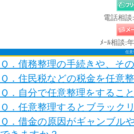
電話相談:
ﾒｰﾙ相談:
任意
Ｑ．債務整理の手続きや、そ
Ｑ．住民税などの税金を任意
Ｑ．自分で任意整理をするこ
Ｑ．任意整理するとブラック
Ｑ．借金の原因がギャンブル