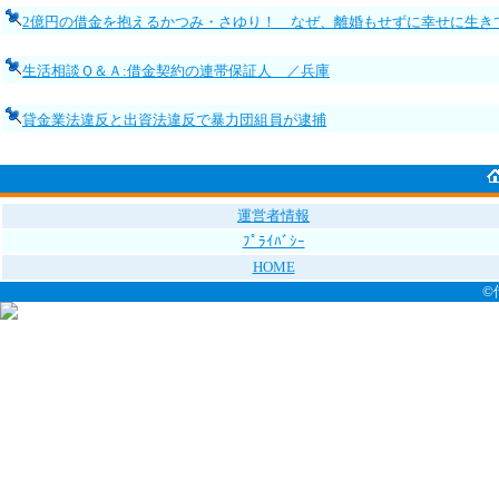
2億円の借金を抱えるかつみ・さゆり！ なぜ、離婚もせずに幸せに生き
生活相談Ｑ＆Ａ:借金契約の連帯保証人 ／兵庫
貸金業法違反と出資法違反で暴力団組員が逮捕
運営者情報
ﾌﾟﾗｲﾊﾞｼｰ
HOME
©