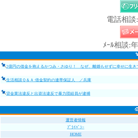
電話相談:
ﾒｰﾙ相談:
2億円の借金を抱えるかつみ・さゆり！ なぜ、離婚もせずに幸せに生き
生活相談Ｑ＆Ａ:借金契約の連帯保証人 ／兵庫
貸金業法違反と出資法違反で暴力団組員が逮捕
運営者情報
ﾌﾟﾗｲﾊﾞｼｰ
HOME