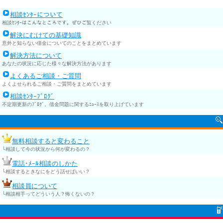
相談ｾﾝﾀｰについて
相談ｾﾝﾀｰはこんなところです。ぜひご覧ください
解決にむけての基礎知識
意外と知らない借金についてのことをまとめています
解決方法について
あなたの状況に応じた様々な解決方法があります
よくあるご相談・ご質問
よくよせられるご相談・ご質問をまとめています
相談ｾﾝﾀｰﾌﾞﾛｸﾞ
不定期更新のﾌﾞﾛｸﾞ。借金問題に関するﾆｭｰｽを取り上げています
無料相談すると変わること
└相談して今の状況から何が変わるの？
電話･ﾒｰﾙ相談のしかた
└相談するときなにをどう話せばいい？
相談員について
└相談相手ってどういう人？怖くないの？