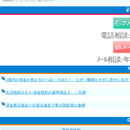
└相談相手ってどういう人？怖くないの？
電話相談:
ﾒｰﾙ相談:
2億円の借金を抱えるかつみ・さゆり！ なぜ、離婚もせずに幸せに生き
生活相談Ｑ＆Ａ:借金契約の連帯保証人 ／兵庫
貸金業法違反と出資法違反で暴力団組員が逮捕