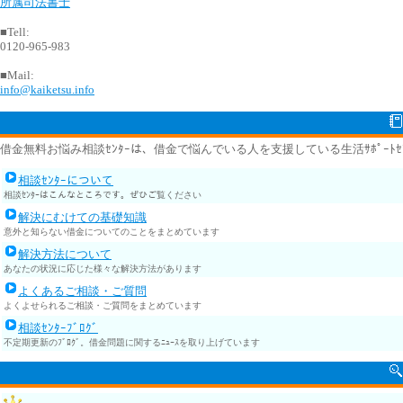
所属司法書士
■Tell:
0120-965-983
■Mail:
info@kaiketsu.info
借金無料お悩み相談ｾﾝﾀｰは、借金で悩んでいる人を支援している生活ｻﾎﾟｰﾄｾ
相談ｾﾝﾀｰについて
相談ｾﾝﾀｰはこんなところです。ぜひご覧ください
解決にむけての基礎知識
意外と知らない借金についてのことをまとめています
解決方法について
あなたの状況に応じた様々な解決方法があります
よくあるご相談・ご質問
よくよせられるご相談・ご質問をまとめています
相談ｾﾝﾀｰﾌﾞﾛｸﾞ
不定期更新のﾌﾞﾛｸﾞ。借金問題に関するﾆｭｰｽを取り上げています