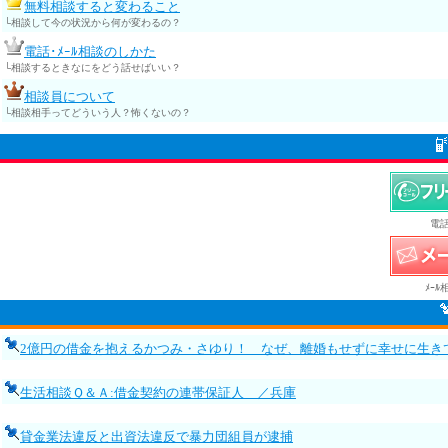
無料相談すると変わること
└相談して今の状況から何が変わるの？
電話･ﾒｰﾙ相談のしかた
└相談するときなにをどう話せばいい？
相談員について
└相談相手ってどういう人？怖くないの？
電話
ﾒｰﾙ
2億円の借金を抱えるかつみ・さゆり！ なぜ、離婚もせずに幸せに生き
生活相談Ｑ＆Ａ:借金契約の連帯保証人 ／兵庫
貸金業法違反と出資法違反で暴力団組員が逮捕