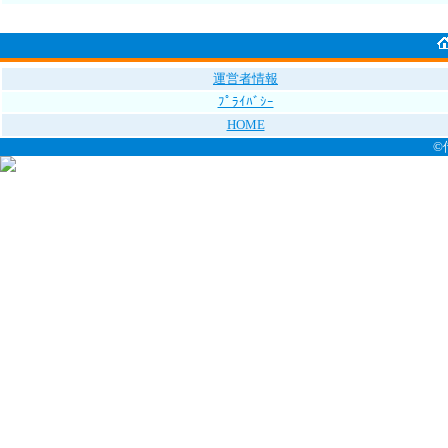
運営者情報
ﾌﾟﾗｲﾊﾞｼｰ
HOME
©