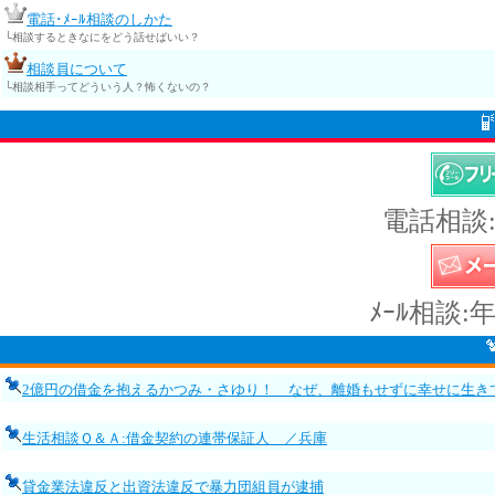
電話･ﾒｰﾙ相談のしかた
└相談するときなにをどう話せばいい？
相談員について
└相談相手ってどういう人？怖くないの？
電話相談:
ﾒｰﾙ相談:
2億円の借金を抱えるかつみ・さゆり！ なぜ、離婚もせずに幸せに生き
生活相談Ｑ＆Ａ:借金契約の連帯保証人 ／兵庫
貸金業法違反と出資法違反で暴力団組員が逮捕