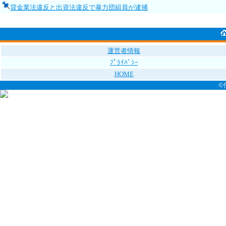
貸金業法違反と出資法違反で暴力団組員が逮捕
運営者情報
ﾌﾟﾗｲﾊﾞｼｰ
HOME
©