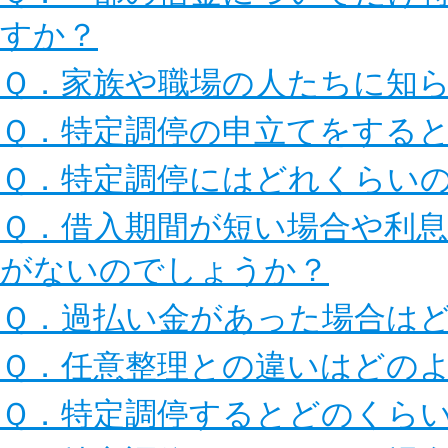
すか？
Ｑ．家族や職場の人たちに知
Ｑ．特定調停の申立てをする
Ｑ．特定調停にはどれくらい
Ｑ．借入期間が短い場合や利
がないのでしょうか？
Ｑ．過払い金があった場合は
Ｑ．任意整理との違いはどの
Ｑ．特定調停するとどのくら