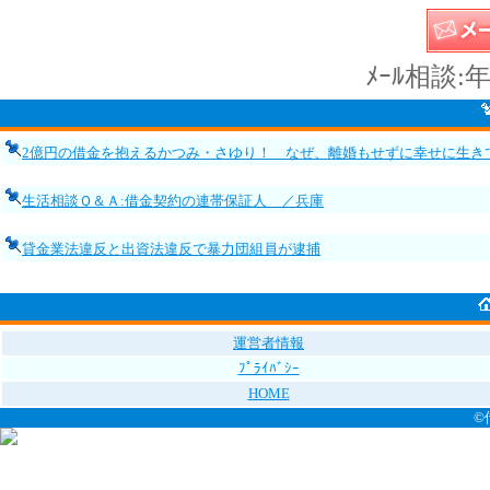
ﾒｰﾙ相談:
2億円の借金を抱えるかつみ・さゆり！ なぜ、離婚もせずに幸せに生き
生活相談Ｑ＆Ａ:借金契約の連帯保証人 ／兵庫
貸金業法違反と出資法違反で暴力団組員が逮捕
運営者情報
ﾌﾟﾗｲﾊﾞｼｰ
HOME
©