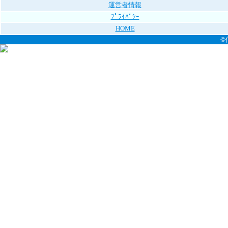
運営者情報
ﾌﾟﾗｲﾊﾞｼｰ
HOME
©