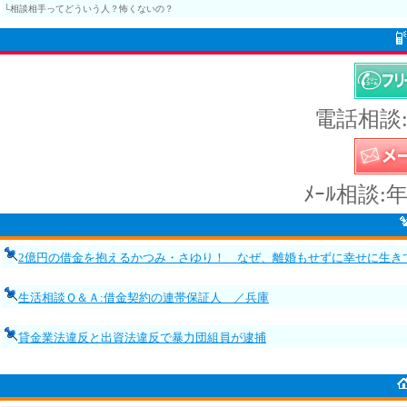
└相談相手ってどういう人？怖くないの？
電話相談:
ﾒｰﾙ相談:
2億円の借金を抱えるかつみ・さゆり！ なぜ、離婚もせずに幸せに生き
生活相談Ｑ＆Ａ:借金契約の連帯保証人 ／兵庫
貸金業法違反と出資法違反で暴力団組員が逮捕