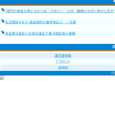
2億円の借金を抱えるかつみ・さゆり！ なぜ、離婚もせずに幸せに生き
生活相談Ｑ＆Ａ:借金契約の連帯保証人 ／兵庫
貸金業法違反と出資法違反で暴力団組員が逮捕
運営者情報
ﾌﾟﾗｲﾊﾞｼｰ
HOME
©